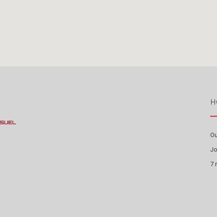
H
Ou
Jo
7 